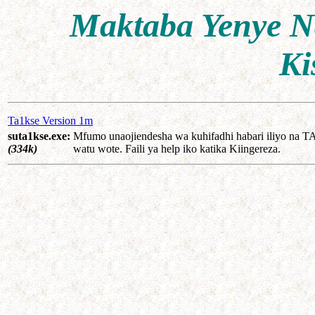
Maktaba Yenye N
Ki
Ta1kse Version 1m
suta1kse.exe:
Mfumo unaojiendesha wa kuhifadhi habari iliyo na
(334k)
watu wote. Faili ya help iko katika Kiingereza.