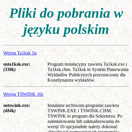
Pliki do pobrania w
języku polskim
Wersja Ta1ksk 1n
suta1ksk.exe:
Program instalacyjny zawiera Ta1ksk.exe i
(338k)
Ta1ksk.chm. Ta1ksk to System Planowania
Wykładów Publicznych przeznaczony dla
Koordynatora wykładów.
Wersja TSWINK 10c
sutswink.exe:
Instalator archiwum programu zawiera
(484k)
TSWINK.EXE i TSWINK.CHM.
TSWINK to program dla Sekretarza. Po
zainstalowaniu lub zaktualizowaniu do
wersji 10 opcjonalnie należy dokonać
aktualizacji pomocniczych programów