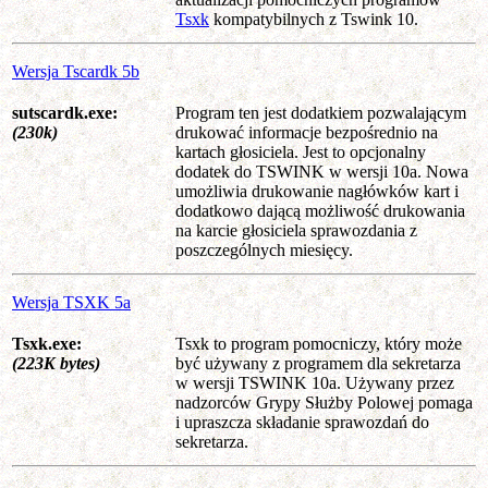
Tsxk
kompatybilnych z Tswink 10.
Wersja Tscardk 5b
sutscardk.exe:
Program ten jest dodatkiem pozwalającym
(230k)
drukować informacje bezpośrednio na
kartach głosiciela. Jest to opcjonalny
dodatek do TSWINK w wersji 10a. Nowa
umożliwia drukowanie nagłówków kart i
dodatkowo dającą możliwość drukowania
na karcie głosiciela sprawozdania z
poszczególnych miesięcy.
Wersja TSXK 5a
Tsxk.exe:
Tsxk to program pomocniczy, który może
(223K bytes)
być używany z programem dla sekretarza
w wersji TSWINK 10a. Używany przez
nadzorców Grypy Służby Polowej pomaga
i upraszcza składanie sprawozdań do
sekretarza.